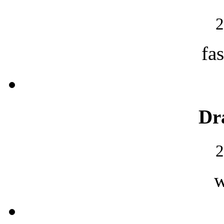
2
fa
Dr
2
w