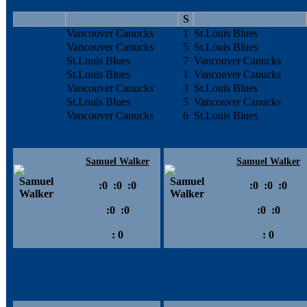
S
Game 1
Vancouver Canucks
1
St.Louis Blues
Game 2
Vancouver Canucks
5
St.Louis Blues
Game 3
St.Louis Blues
7
Vancouver Canucks
Game 4
St.Louis Blues
1
Vancouver Canucks
Game 5
Vancouver Canucks
3
St.Louis Blues
Game 6
St.Louis Blues
5
Vancouver Canucks
Game 7
Vancouver Canucks
6
St.Louis Blues
Samuel Walker
Samuel Walker
:
0
:
0
:
0
:
0
:
0
:
0
:
0
:
0
:
0
:
0
:
0
:
0
Flint Admirals