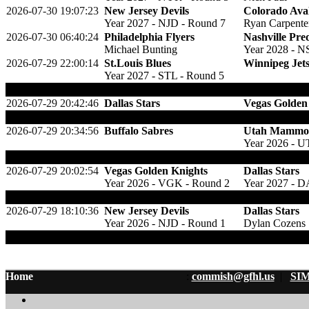
2026-07-30 19:07:23
New Jersey Devils
Colorado Ava
Year 2027 - NJD - Round 7
Ryan Carpente
2026-07-30 06:40:24
Philadelphia Flyers
Nashville Pre
Michael Bunting
Year 2028 - N
2026-07-29 22:00:14
St.Louis Blues
Winnipeg Jet
Year 2027 - STL - Round 5
:
gegen 5th Winnipeg 2026
2026-07-29 20:42:46
Dallas Stars
Vegas Golden
:
Dallas tradet Pick 72 und einen 5th Round P
2026-07-29 20:34:56
Buffalo Sabres
Utah Mammo
Year 2026 - U
:
6th round Pick 2028 von Phi wechselt nach 
2026-07-29 20:02:54
Vegas Golden Knights
Dallas Stars
Year 2026 - VGK - Round 2
Year 2027 - D
:
Sollte der Pick nicht unter den 16 Picks der 
2026-07-29 18:10:36
New Jersey Devils
Dallas Stars
Year 2026 - NJD - Round 1
Dylan Cozens
:
Zusätzlich wechselt noch Defender Kaiden G
Home
:
commish@gfhl.us
|
SIM