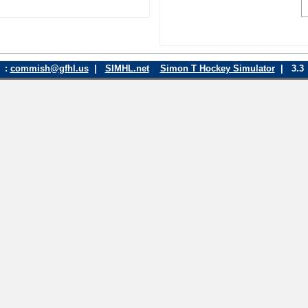
:
commish@gfhl.us
|
SIMHL.net
Simon T Hockey Simulator
| 3.3