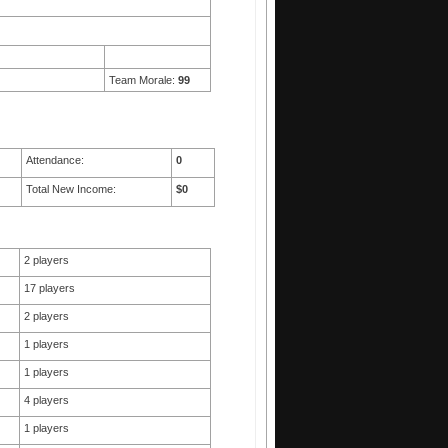
Team Morale:
99
Attendance:
0
Total New Income:
$0
2 players
17 players
2 players
1 players
1 players
4 players
1 players