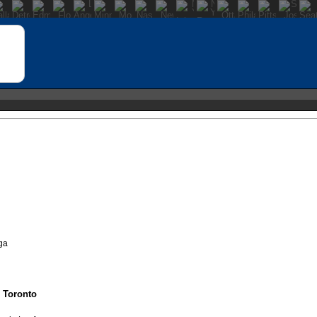
ga
n Toronto