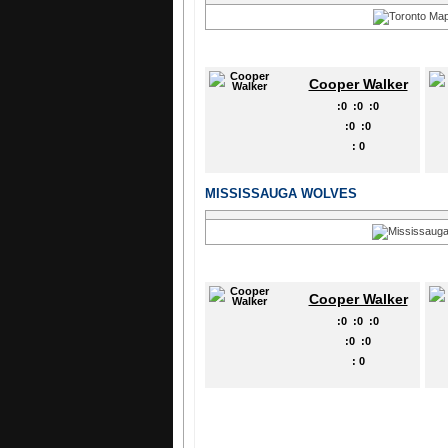
Cooper Walker
:
0
:
0
:
0
:
0
:
0
:
0
MISSISSAUGA WOLVES
Cooper Walker
:
0
:
0
:
0
:
0
:
0
:
0