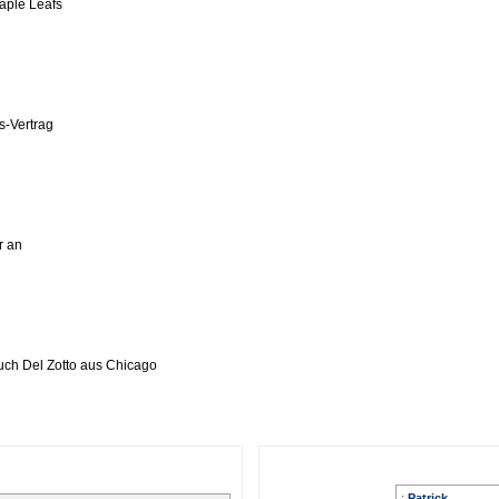
Maple Leafs
s-Vertrag
r an
uch Del Zotto aus Chicago
:
Patrick