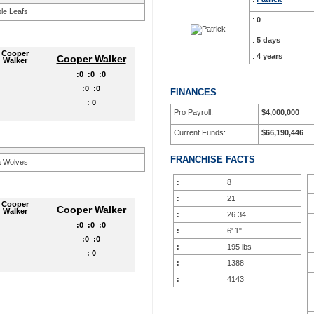
:
0
:
5 days
:
4 years
Cooper Walker
:
0
:
0
:
0
:
0
:
0
FINANCES
:
0
Pro Payroll:
$4,000,000
Current Funds:
$66,190,446
FRANCHISE FACTS
:
8
:
21
Cooper Walker
:
26.34
:
0
:
0
:
0
:
6' 1"
:
0
:
0
:
195 lbs
:
0
:
1388
:
4143