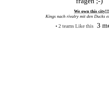
fragen ;-)
We own this city!!
Kings nach rivalry mit den Ducks e
3 m
• 2 teams Like this