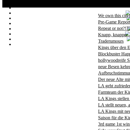
We own this city!
Pre-Game Report 
Repeat or not?!?!
Knapp, knapper,
Traderumours
Kings über den 
Blockbuster Hap
hollywoodreife S
neue Besen kehre
Aufbruchstimmung
Der neue Alte mi
LA geht zufrieden
Farmteam der Ki
LA Kings stellen
LA stellt neuen,
LA Kings mit n
Saison für die Ki
3rd game 1st win