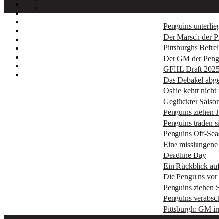
Penguins unterlie
Der Marsch der P
Pittsburghs Befre
Der GM der Pengu
GFHL Draft 202
Das Debakel abg
Oshie kehrt nicht
Geglückter Saison
Penguins ziehen 
Penguins traden s
Penguins Off-Sea
Eine misslungene
Deadline Day
Ein Rückblick auf
Die Penguins vor
Penguins ziehen S
Penguins verabs
Pittsburgh: GM irr