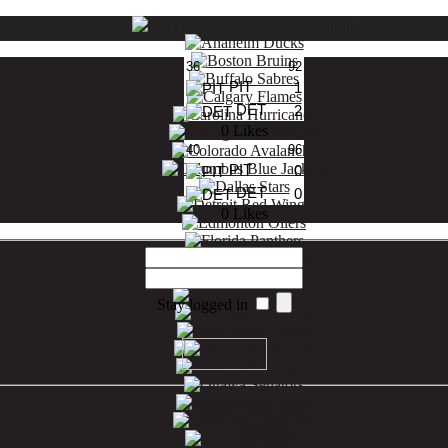
36
92
PIT
1
DET
2
0 Likes
40
96
PIT
0
DET
0
0 Likes
Stay logged in
Choose Language
English
Deutsch