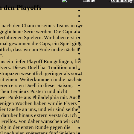
Home
:
commish@g
 den Playoffs
 nach den Chancen seines Teams in der
geglichene Serie werden. Die Capitals
rfahrenen Spielern. Wir haben erst in
mal gewannen die Caps, ein Spiel ging
tlich, dass wir am Ende in die nächste
“.
 ein tiefer Playoff Run gelingen, fiel
lyers. Dieses Duell hat Tradition und
Strapazen wesentlich geringer als sonst
t mit einem Weiterkommen in die nächste
em ersten Duell in dieser Saison,
schen Lemieux Postern und nicht
wei Punkte aus Philadelphia mit. Auch
wenigen Wochen haben wir die Flyers
ier Duelle an uns, und wir sind seither
arüber hinaus extern verstärkt. Ich
in Freilos. Von daher wünschen wir GM
olg in der ersten Runde gegen die
l nach vier, spätestens fünf Spielen in