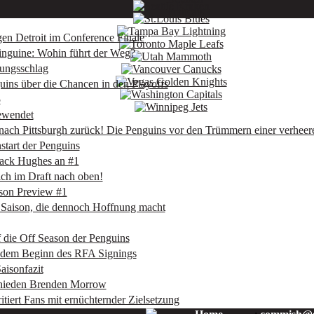
Français
gen Detroit im Conference Finale
inguine: Wohin führt der Weg?
iungsschlag
ins über die Chancen in den Playoffs
5
ewendet
 nach Pittsburgh zurück! Die Penguins vor den Trümmern einer verhee
start der Penguins
Jack Hughes an #1
ich im Draft nach oben!
son Preview #1
 Saison, die dennoch Hoffnung macht
 die Off Season der Penguins
 dem Beginn des RFA Signings
aisonfazit
chieden Brenden Morrow
itiert Fans mit ernüchternder Zielsetzung