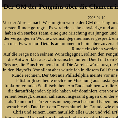
Der GM der Penguins über die Chancen in
2026-04-19
Vor der Abreise nach Washington wurde der GM der Penguins
ersten Runde gefragt: „Es wird eine sehr schwierige und aus
haben ein starkes Team, eine gute Mischung aus jungen und e
der vergangenen Woche zweimal gegeneinander gespielt, ein
an uns. Es wird auf Details ankommen, ich bin aber zuversich
Runde einziehen werden
Auf die Frage nach seinem Wunschgegner, sollten den Penguins
die Antwort klar aus: „Ich wünsche mir ein Duell mit den F
Brisanz, die Fans brennen darauf. Die Anreise wäre kurz, die 
in den Playoffs. Vor allem aber würde ich in diesem Fall fes
Runde rechnen. Der GM aus Philadelphia meinte vor unser
Pittsburgh sei heute noch eine Mischung aus nostalgi
funktionierenden Schlittschuhen. Am Ende nahmen wir die z
die darauffolgenden Spiele haben wir dominiert, erst vor 
erneut besiegt, diesmal zuhause. Insgesamt gingen drei der v
als Team noch stärker zusammengewachsen und haben uns d
betrachte ein Duell mit den Flyers aktuell im Grunde wie e
Chris und seinem Team natürlich alles Gute und viel Erf
Hurricanes. Aber realistisch betrachtet werden die Flyers woh