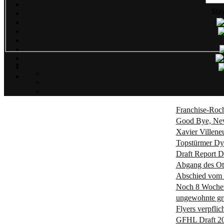
Sta
Franchise-Roc
Good Bye, Ne
Xavier Villene
Topstürmer Dy
Draft Report Da
Abgang des Ot
Abschied vom s
Noch 8 Wochen 
ungewohnte gro
Flyers verpfli
GFHL Draft 20