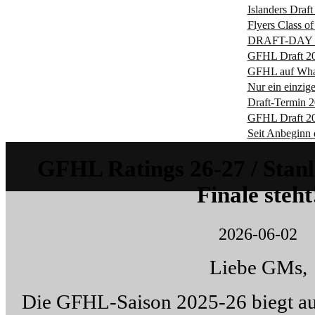
Islanders Draf
Flyers Class o
DRAFT-DAY 
GFHL Draft 20
GFHL auf Wh
Nur ein einzig
Draft-Termin 20
GFHL Draft 20
Seit Anbeginn
GFHL Ratings 26-27 / Stan
Finale steht
2026-06-02
Liebe GMs,
Die GFHL-Saison 2025-26 biegt auf